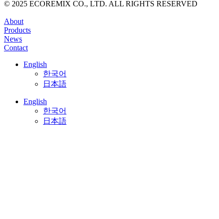
© 2025 ECOREMIX CO., LTD. ALL RIGHTS RESERVED
About
Products
News
Contact
English
한국어
日本語
English
한국어
日本語